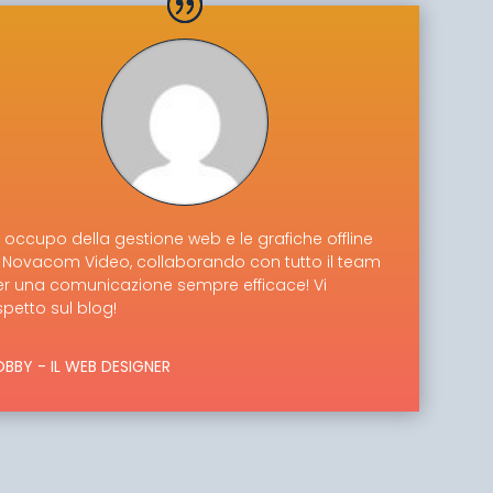
 occupo della gestione web e le grafiche offline
i Novacom Video, collaborando con tutto il team
er una comunicazione sempre efficace! Vi
petto sul blog!
BBY - IL WEB DESIGNER