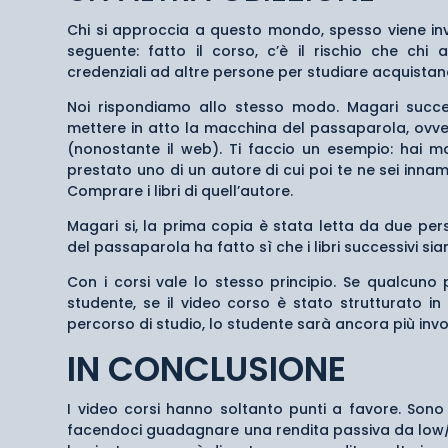
Chi si approccia a questo mondo, spesso viene inv
seguente: fatto il corso, c’è il rischio che chi
credenziali ad altre persone per studiare acquistan
Noi rispondiamo allo stesso modo. Magari succed
mettere in atto la macchina del passaparola, ovve
(nonostante il web). Ti faccio un esempio: hai m
prestato uno di un autore di cui poi te ne sei inn
Comprare i libri di quell’autore.
Magari si, la prima copia è stata letta da due pe
del passaparola ha fatto sì che i libri successivi sian
Con i corsi vale lo stesso principio. Se qualcuno 
studente, se il video corso è stato strutturato in
percorso di studio, lo studente sarà ancora più invog
IN CONCLUSIONE
I video corsi hanno soltanto punti a favore. Sono
facendoci guadagnare una rendita passiva da low/m