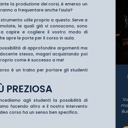
rante la produzione dei corsi, è emerso un
ueranno a frequentare anche l’aula?
 strumento utile proprio a questo. Serve a
imolate, le quali già vi conoscono, sono
a capire e cogliere il vostro modo di
e apre le porte per il corso in aula.
a possibilità di approfondire argomenti ma
l docente stesso, magari acquistando poi
 proprio come è successo a me!
corso è un traino per portare gli studenti
Ù PREZIOSA
Vu
cediamo agli studenti la possibilità di
mos
iamo facendo altro e il nostro intervento
ill
l video corso ha un senso ben specifico.