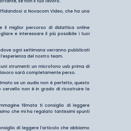
rtante, se non il tuo lavoro.
 affidandosi a Novacom Video, che ha una
 il miglior percorso di didattica online
gliare e interessare il più possibile i tuoi
 dove ogni settimana verranno pubblicati
 l’esperienza del nostro team.
lcuni strumenti: un microfono usb prima di
tuo lavoro sarà completamente perso.
filmato se un audio non è perfetto, questo
 cervello non è in grado di ricostruire la
immagine filmata ti consiglio di leggere
ssimo che mi ha regalato tantissimi spunti
onsiglio di leggere l’articolo che abbiamo