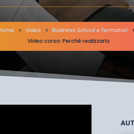
Home
Video
Business School e formatori
5
5
Video corso: Perché realizzarlo
AU