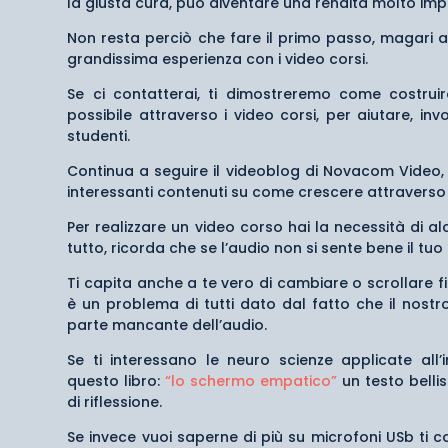
la giusta cura, può diventare una rendita molto impo
Non resta perciò che fare il primo passo, magari
grandissima esperienza con i video corsi.
Se ci contatterai, ti dimostreremo come costruire
possibile attraverso i video corsi, per aiutare, invo
studenti.
Continua a seguire il videoblog di Novacom Video,
interessanti contenuti su come crescere attraverso
Per realizzare un video corso hai la necessità di a
tutto, ricorda che se l’audio non si sente bene il 
Ti capita anche a te vero di cambiare o scrollare 
è un problema di tutti dato dal fatto che il nostro
parte mancante dell’audio.
Se ti interessano le neuro scienze applicate all’
questo libro:
“lo schermo empatico”
un testo belli
di riflessione.
Se invece vuoi saperne di più su microfoni USb ti c