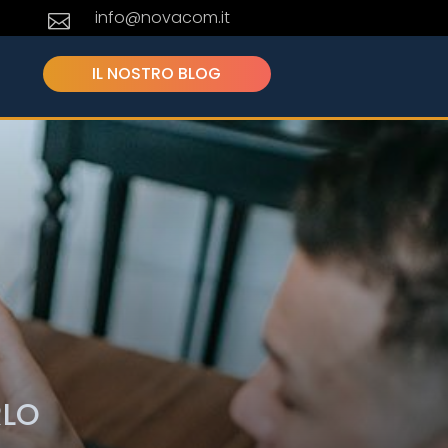
info@novacom.it

IL NOSTRO BLOG
RLO