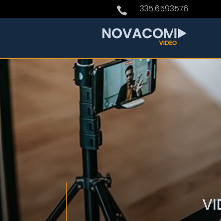
335.6593576

VI