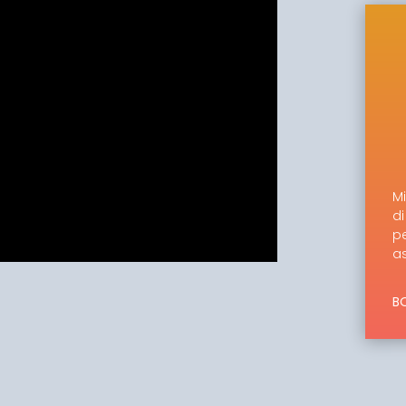
Mi
d
p
as
BO