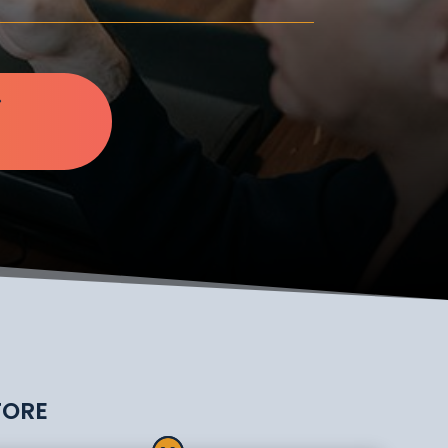
5
TORE