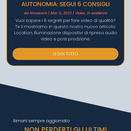
AUTONOMIA: SEGUI 6 CONSIGLI
da
Novacom
|
Mar 5, 2023
|
Video
,
In evidenza
Vuoi sapere i 6 segreti per fare video di qualità?
Te li mostriamo in questo nostro nuovo articolo.
Location, illuminazione dispositivi di ripresa audio
video e post prodzione.
LEGGI TUTTO
Rimani sempre aggiornato
NON PERDERTI GLI ULTIMI