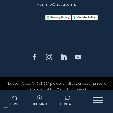
Mail:
info@novacom.it
Privacy Policy
Cookie Policy
Novacom Video © | Dal 1994 professionisti e aziende comunicano
grazie i nostri video | Tutti i diritti riservati |‬

I
v
HOME
CHI SIAMO
CONTATTI