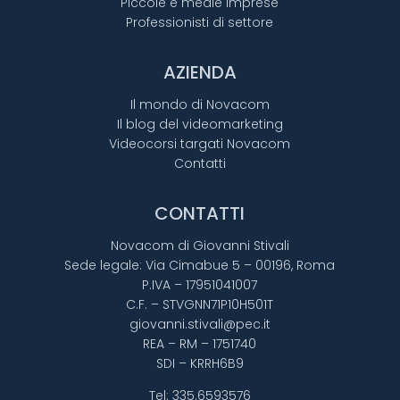
Piccole e medie imprese
Professionisti di settore
AZIENDA
Il mondo di Novacom
Il blog del videomarketing
Videocorsi targati Novacom
Contatti
CONTATTI
Novacom di Giovanni Stivali
Sede legale: Via Cimabue 5 – 00196, Roma
P.IVA – 17951041007
C.F. – STVGNN71P10H501T
giovanni.stivali@pec.it
REA – RM – 1751740
SDI – KRRH6B9
Tel:
335.6593576