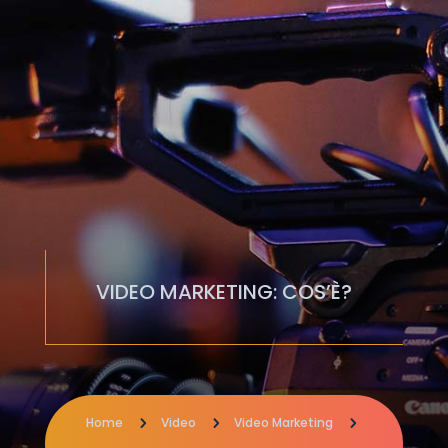
VIDEO MARKETING: COS’È?
Home
5
Video
5
Video Marketing
5