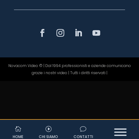
Novacom Video © | Dal 1994 professionisti e aziende comunicano
grazie i nostri video | Tutti i diritti riservati |‬

I
v
Le tue preferenze relative alla privacy
HOME
CHI SIAMO
CONTATTI