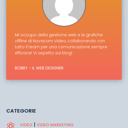
Mi occupo della gestione web e le grafiche
offline di Novacom Video, collaborando con
tutto il team per una comunicazione sempre
efficace! Vi aspetto sul blog!
BOBBY - IL WEB DESIGNER
CATEGORIE
|

VIDEO
VIDEO MARKETING