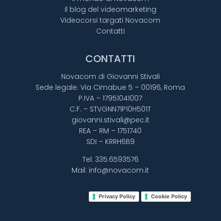
Il blog del videomarketing
Videocorsi targati Novacom
Contatti
CONTATTI
Novacom di Giovanni Stivali
Sede legale: Via Cimabue 5 – 00196, Roma
P.IVA – 17951041007
C.F. – STVGNN71P10H501T
giovanni.stivali@pec.it
REA – RM – 1751740
SDI – KRRH6B9
Tel:
335.6593576
Mail:
info@novacom.it
Privacy Policy
Cookie Policy