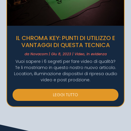
IL CHROMA KEY: PUNTI DI UTILIZZO E
VANTAGGI DI QUESTA TECNICA
da
Novacom
|
Giu 8, 2023
|
Video
,
In evidenza
Vuoi sapere i 6 segreti per fare video di qualità?
Te li mostriamo in questo nostro nuovo articolo.
Location, illuminazione dispositivi di ripresa audio
video e post prodzione.
LEGGI TUTTO